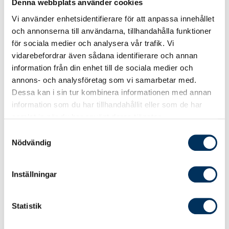
Jämfört med att placera direkt i aktier
Denna webbplats använder cookies
och fonder
Vi använder enhetsidentifierare för att anpassa innehållet
och annonserna till användarna, tillhandahålla funktioner
Skatteregler
för sociala medier och analysera vår trafik. Vi
Kapitalförsäkring i kombination med
vidarebefordrar även sådana identifierare och annan
pensionsåtagande
information från din enhet till de sociala medier och
Jämförelse K2 och K3
annons- och analysföretag som vi samarbetar med.
Dessa kan i sin tur kombinera informationen med annan
Redovisningsmässig hantering
information som du har tillhandahållit eller som de har
samlat in när du har använt deras tjänster.
Effektiv kurstid och tillgänglighet
Samtyckesval
Nödvändig
Cirka 1 timme beroende på din egen studietakt.
Hur och när? Det bestämmer du själv!
Inställningar
Du har kursen tillgänglig i sex månader från
bokningsdagen. Du kan välja att genomföra
Statistik
kursen i flera steg – och när det passar dig,
och självklart kan du repetera så mycket du vill