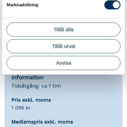
under den här tiden.
Marknadsföring
Srf Auktoriserade
Tillåt alla
Redovisningskonsulter®
För att kursen ska generera aktualitetstimmar
Tillåt urval
ska den vara slutförd inom
tillgänglighetsperioden (sex månader).
Avvisa
Information
Tidsåtgång: ca 1 tim
Pris exkl. moms
1 095 kr
Medlemspris exkl. moms