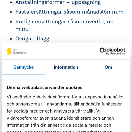
Anställningsformer – uppsägning
Fasta ersättningar såsom månadslön m.m.
Rörliga ersättningar såsom övertid, ob
m.m.
Övriga tillägg
Ledigheter
Kollektivavtalens relation till lagar samt
Samtycke
Information
Om
jämförelser mellan olika arbetare- och
tjänstemannaavtal på svensk arbetsmarknad
vad gäller:
Denna webbplats använder cookies
Lagen om sjuklön
Vi använder enhetsidentifierare för att anpassa innehållet
– Sjuklöneberäkning och övriga relevanta
och annonserna till användarna, tillhandahålla funktioner
regler för sjuklön
för sociala medier och analysera vår trafik. Vi
vidarebefordrar även sådana identifierare och annan
Semesterlagen
information från din enhet till de sociala medier och
– Semesterberäkning och övriga relevanta