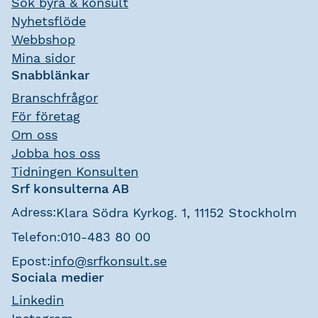
Sök byrå & konsult
Nyhetsflöde
Webbshop
Mina sidor
Snabblänkar
Branschfrågor
För företag
Om oss
Jobba hos oss
Tidningen Konsulten
Srf konsulterna AB
Adress:
Klara Södra Kyrkog. 1, 11152 Stockholm
Telefon:
010-483 80 00
Epost:
info@srfkonsult.se
Sociala medier
Linkedin