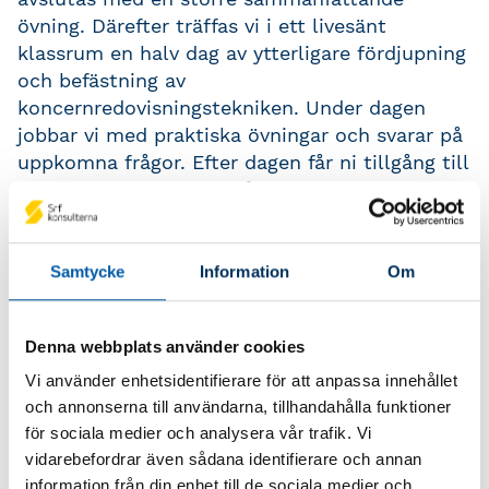
övning. Därefter träffas vi i ett livesänt
klassrum en halv dag av ytterligare fördjupning
och befästning av
koncernredovisningstekniken. Under dagen
jobbar vi med praktiska övningar och svarar på
uppkomna frågor. Efter dagen får ni tillgång till
Onlinekurs 2 som innehåller flera delar och
avslutas med en omfattande övning som ni
kommer att jobba med inför sista träffen som
är fysisk. Under den här dagen återkopplar er
Samtycke
Information
Om
kursledare till hemuppgiften och ni genomför
även flera praktiska övningar vars syfte är att
Denna webbplats använder cookies
befästa kunskapen och sammanfatta kursen.
Vi använder enhetsidentifierare för att anpassa innehållet
och annonserna till användarna, tillhandahålla funktioner
Kursmål
för sociala medier och analysera vår trafik. Vi
vidarebefordrar även sådana identifierare och annan
Du lär dig att upprätta en koncernredovisning
information från din enhet till de sociala medier och