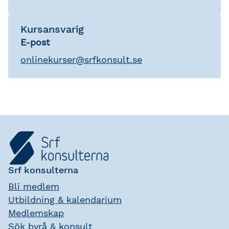
Kursansvarig
E-post
onlinekurser
@
srfkonsult.se
Srf konsulterna
Bli medlem
Utbildning & kalendarium
Medlemskap
Sök byrå & konsult