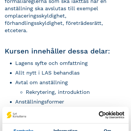
formaliareglerna som ska iakttas när en
anställning ska avslutas till exempel
omplaceringsskyldighet,
förhandlingsskyldighet, företrädesrätt,
etcetera.
Kursen innehåller dessa delar:
Lagens syfte och omfattning
Allt nytt i LAS behandlas
Avtal om anställning
Rekrytering, introduktion
Anställningsformer
Tidsbegränsade anställningar,
provanställning, tillsvidareanställning,
inhyrd personal
Samtycke
Information
Om