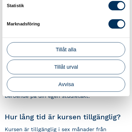
Statistik
Avsked
Orsaker, underrättelse och varsel
Marknadsföring
Utköp av anställd
Överenskommelse, avtalsvillkor
Under rubriken “Extramaterial” hittar du
Tillåt alla
relevanta lagtexter etc.
Tillåt urval
Effektiv kurstid
Avvisa
Kursen tar 1,5-2 timmar att genomföra
beroende på din egen studietakt.
Hur lång tid är kursen tillgänglig?
Kursen är tillgänglig i sex månader från