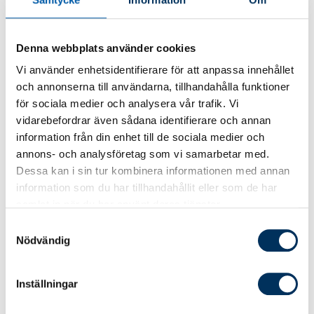
Avslut av tidsbegränsade anställningar
samt provanställningar
Denna webbplats använder cookies
Uppsägning av tillsvidareanställningar på
grund av arbetsbrist
Vi använder enhetsidentifierare för att anpassa innehållet
och annonserna till användarna, tillhandahålla funktioner
Hyvling av arbetstid, omplacering,
för sociala medier och analysera vår trafik. Vi
förhandlingsskyldighet, turordning,
vidarebefordrar även sådana identifierare och annan
företrädesrätt.
information från din enhet till de sociala medier och
Uppsägning av tillsvidareanställningar på
annons- och analysföretag som vi samarbetar med.
grund av personliga skäl
Dessa kan i sin tur kombinera informationen med annan
information som du har tillhandahållit eller som de har
Misskötsamhet, omplacering,
samlat in när du har använt deras tjänster.
erinran/varning, varsel, sjukdom,
etcetera.
Samtyckesval
Nödvändig
Övergång av verksamhet
Definition, kriterier,
Inställningar
förhandlingsskyldighet,
kollektivavtalstillhörighet.