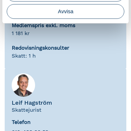
Pris exkl. moms
1 390 kr
Avvisa
Medlemspris exkl. moms
1 181 kr
Redovisningskonsulter
Skatt: 1 h
Leif Hagström
Skattejurist
Telefon