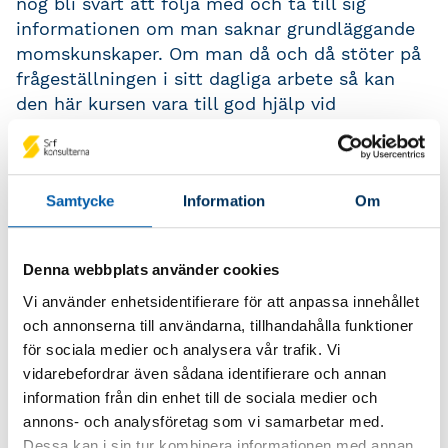
nog bli svårt att följa med och ta till sig
informationen om man saknar grundläggande
momskunskaper. Om man då och då stöter på
frågeställningen i sitt dagliga arbete så kan
den här kursen vara till god hjälp vid
momsbedömningarna.
Kursmål
Samtycke
Information
Om
När du har gått kursen har du fått en historisk
bakgrund som kan ge dig förståelse för hur
Denna webbplats använder cookies
man ska tänka och även andra verktyg för att
Vi använder enhetsidentifierare för att anpassa innehållet
kunna göra en bedömning i det enskilda fallet
och annonserna till användarna, tillhandahålla funktioner
av om ett sammansatt tillhandahållande
för sociala medier och analysera vår trafik. Vi
momsmässigt ska anses utgöra ett enda
vidarebefordrar även sådana identifierare och annan
tillhandahandahållande eller om det ska anses
information från din enhet till de sociala medier och
vara fråga om flera olika tillhandahållanden.
annons- och analysföretag som vi samarbetar med.
Dessa kan i sin tur kombinera informationen med annan