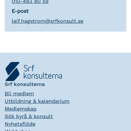
010-483 80 59
E-post
leif
.
hagstrom
@
srfkonsult.se
Srf konsulterna
Bli medlem
Utbildning & kalendarium
Medlemskap
Sök byrå & konsult
Nyhetsflöde