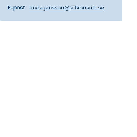
E-post
linda
.
jansson
@
srfkonsult.se