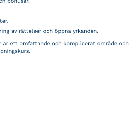
och bonusar.
ter.
ng av rättelser och öppna yrkanden.
er är ett omfattande och komplicerat område och
upningskurs.