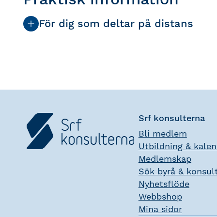
För dig som deltar på distans
Srf konsulterna
Bli medlem
Utbildning & kale
Medlemskap
Sök byrå & konsul
Nyhetsflöde
Webbshop
Mina sidor