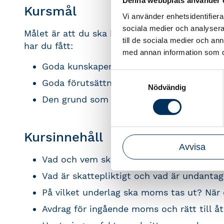
Denna webbplats använder 
Kursmål
Vi använder enhetsidentifierar
sociala medier och analysera 
Målet är att du ska bli säkrare på att hantera
till de sociala medier och a
har du fått:
med annan information som du 
Goda kunskaper om vad som är aktuella
Samtyckesval
Goda förutsättningar att hantera företag
Nödvändig
Den grund som krävs för att hantera komp
Kursinnehåll
Avvisa
Vad och vem ska beskattas enligt momsla
Vad är skattepliktigt och vad är undantag
På vilket underlag ska moms tas ut? När
Avdrag för ingående moms och rätt till å