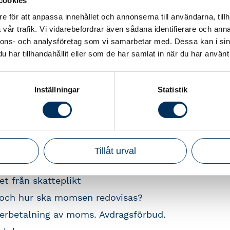
cookies
e för att anpassa innehållet och annonserna till användarna, tillh
vår trafik. Vi vidarebefordrar även sådana identifierare och anna
 moms i olika situationer. När du har gått kursen
nnons- och analysföretag som vi samarbetar med. Dessa kan i sin
har tillhandahållit eller som de har samlat in när du har använt 
 frågor på momsområdet.
ets vanligaste momsfrågor.
Inställningar
Statistik
licerade transaktioner.
Tillåt urval
gen samt vilken skattesats gäller?
et från skatteplikt
 och hur ska momsen redovisas?
terbetalning av moms. Avdragsförbud.