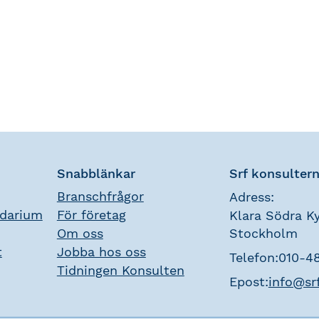
Snabblänkar
Srf konsulter
Branschfrågor
Adress:
ndarium
För företag
Klara Södra Ky
Om oss
Stockholm
t
Jobba hos oss
Telefon:
010-4
Tidningen Konsulten
Epost:
info@sr