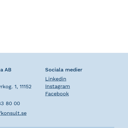
na AB
Sociala medier
Linkedin
Instagram
rkog. 1, 11152
Facebook
83 80 00
fkonsult.se