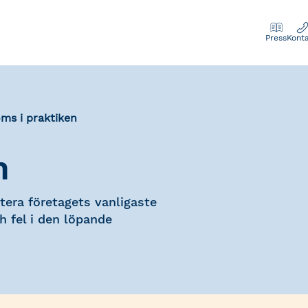
Press
Kont
ms i praktiken
n
tera företagets vanligaste
h fel i den löpande