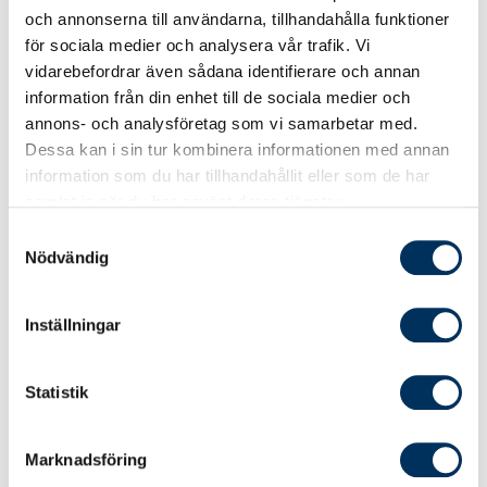
inköp för din arbetsgivares räkning
och annonserna till användarna, tillhandahålla funktioner
för sociala medier och analysera vår trafik. Vi
Hur du skiljer på förmedling i ditt eget
vidarebefordrar även sådana identifierare och annan
namn eller i annans namn
information från din enhet till de sociala medier och
Momshantering vid internationell handel
annons- och analysföretag som vi samarbetar med.
Dessa kan i sin tur kombinera informationen med annan
information som du har tillhandahållit eller som de har
Effektiv kurstid och tillgänglighet
samlat in när du har använt deras tjänster.
Mikrokursen tar 30-45 min att genomföra
Samtyckesval
Nödvändig
beroende på din egen studietakt.
Du har mikrokursen tillgänglig i sex månader
Inställningar
från bokningsdagen. Du kan välja att
genomföra kursen i flera steg – och när det
passar dig, och självklart kan du repetera så
Statistik
mycket du vill under den här tiden.
Marknadsföring