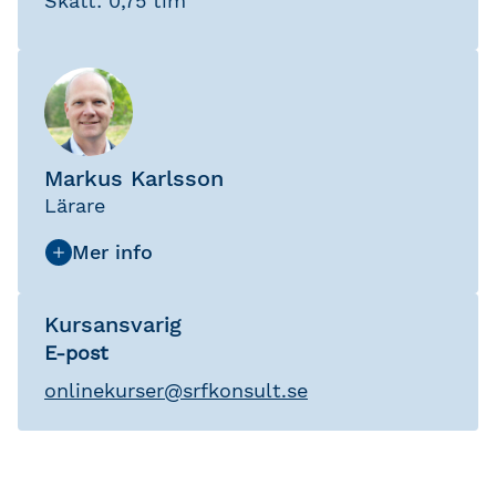
Skatt: 0,75 tim
Markus Karlsson
Lärare
Kursansvarig
E-post
onlinekurser
@
srfkonsult.se