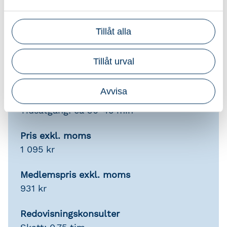
Srf Auktoriserade
Redovisningskonsulter®
Tillåt alla
För att kursen ska generera aktualitetstimmar
ska den vara slutförd inom tillgänglighetstiden
Tillåt urval
(sex månader fr o m bokningsdagen).
Avvisa
Information
Tidsåtgång: ca 30-45 min
Pris exkl. moms
1 095 kr
Medlemspris exkl. moms
931 kr
Redovisningskonsulter