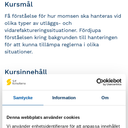
Kursmål
Få förståelse för hur momsen ska hanteras vid
olika typer av utläggs- och
vidarefaktureringssituationer. Fördjupa
förståelsen kring bakgrunden till hanteringen
för att kunna tillämpa reglerna i olika
situationer.
Kursinnehåll
Klargörande på vad som är utlägg, inköp
och vidarefakturering samt
kostnadskomponenter
Samtycke
Information
Om
Var du kan hitta vägledning genom
avtalsförhållanden och lagar
Denna webbplats använder cookies
Vad som gäller när du som anställd gör
Vi använder enhetsidentifierare för att anpassa innehållet