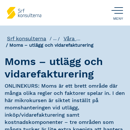
ÖPPNA
MENY
Srf konsulterna
Våra utbildningar
...
Moms – utlägg och vidarefakturering
Moms – utlägg och
vidarefakturering
ONLINEKURS: Moms är ett brett område där
många olika regler och faktorer spelar in. I den
här mikrokursen är siktet inställt på
momshanteringen vid utlägg,
inköp/vidarefakturering samt
kostnadskomponenter – tre områden som
många tycker är lite extra knepiga att hantera.