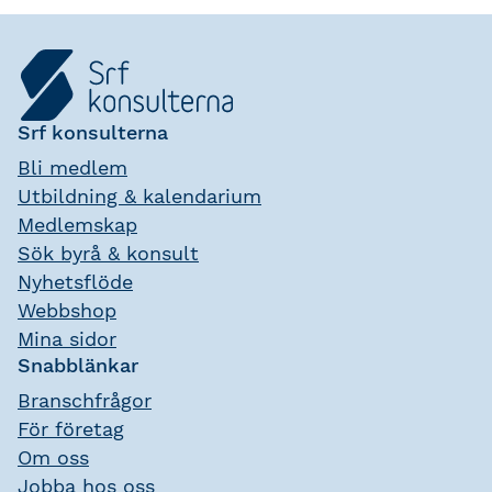
Srf konsulterna
Bli medlem
Utbildning & kalendarium
Medlemskap
Sök byrå & konsult
Nyhetsflöde
Webbshop
Mina sidor
Snabblänkar
Branschfrågor
För företag
Om oss
Jobba hos oss