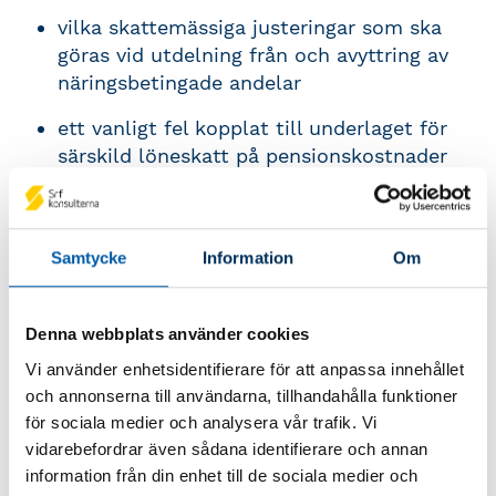
vilka skattemässiga justeringar som ska
göras vid utdelning från och avyttring av
näringsbetingade andelar
ett vanligt fel kopplat till underlaget för
särskild löneskatt på pensionskostnader
vilka skattemässiga justeringar som ska
göras för ej avdragsgill skatt på utländska
kapitalförsäkringar.
Samtycke
Information
Om
Kursinnehåll
Denna webbplats använder cookies
Vi använder enhetsidentifierare för att anpassa innehållet
I denna onlinekurs
går
vi
igenom
och annonserna till användarna, tillhandahålla funktioner
sju
onödiga
fel i inkomstdeklarationen för
för sociala medier och analysera vår trafik. Vi
aktiebolag. Felen är dessa:
vidarebefordrar även sådana identifierare och annan
information från din enhet till de sociala medier och
Nedskrivning av finansiella