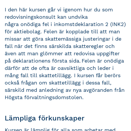
I den här
kursen
går vi igenom hur du som
redovisningskonsult kan undvika
några
onödiga
fel i inkomstdeklaration 2 (INK2)
för aktiebolag.
F
elen är kopplade till att man
missar att göra skattemässiga justeringar i de
fall när det finns särskilda skatteregler och
även att man glömmer att redovisa uppgifter
på deklarationens första sida.
Felen är onödiga
därför att de ofta är oavsiktliga och leder i
mång fall till skattetillägg.
I kursen
får
berörs
också frågan om skattetillägg i dessa fall
,
särskild med anled
ning av nya avgöranden från
Högsta förvaltningsdomstolen.
Lämpliga förkunskaper
Kursen är lämplig för alla som arbetar med