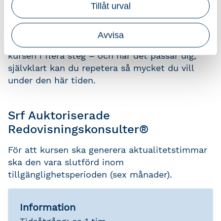
Tillåt urval
Hur och när? Det bestämmer du själv.
Du har kursen tillgänglig i sex månader från
Avvisa
bokningsdagen. Du kan välja att genomföra
kursen i flera steg – och när det passar dig,
självklart kan du repetera så mycket du vill
under den här tiden.
Srf Auktoriserade
Redovisningskonsulter®
För att kursen ska generera aktualitetstimmar
ska den vara slutförd inom
tillgänglighetsperioden (sex månader).
Information