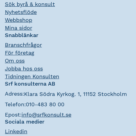
Sök byrå & konsult
Nyhetsflöde
Webbshop
Mina sidor
Snabblänkar
Branschfrågor
För företag
Om oss
Jobba hos oss
Tidningen Konsulten
Srf konsulterna AB
Adress:
Klara Södra Kyrkog. 1, 11152 Stockholm
Telefon:
010-483 80 00
Epost:
info@srfkonsult.se
Sociala medier
Linkedin