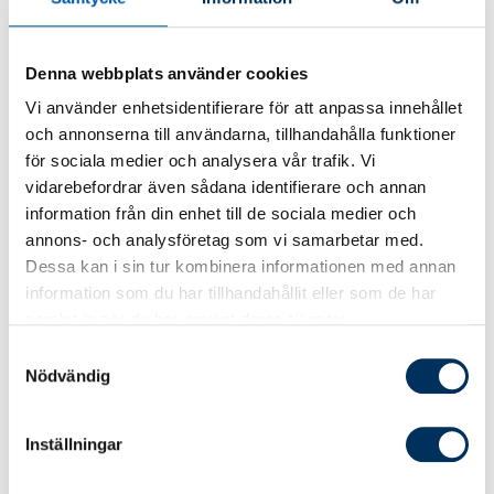
Kursen innehåller dessa delar:
Exempel på olika penningtvättsupplägg.
Denna webbplats använder cookies
Vi använder enhetsidentifierare för att anpassa innehållet
Ett riskbaserat förhållningssätt.
och annonserna till användarna, tillhandahålla funktioner
Vad en allmän riskbedömning ska
för sociala medier och analysera vår trafik. Vi
innehålla.
vidarebefordrar även sådana identifierare och annan
Kundkännedom (inkl. begrepp som PEP,
information från din enhet till de sociala medier och
verklig huvudman och alternativ verklig
annons- och analysföretag som vi samarbetar med.
huvudman).
Dessa kan i sin tur kombinera informationen med annan
information som du har tillhandahållit eller som de har
Vilken typ av verksamhet som måste följa
samlat in när du har använt deras tjänster.
penningtvättsregelverket.
Samtyckesval
Rapportering till Finanspolisen.
Nödvändig
Praktisk information
Inställningar
Kurstider 09.00 - 15.00