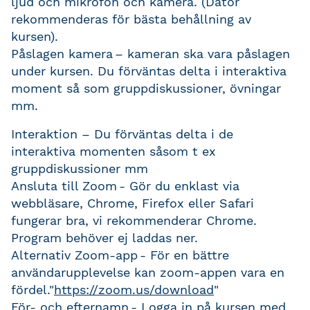
ljud och mikrofon och kamera. (Dator
rekommenderas för bästa behållning av
kursen).
Påslagen kamera
– kameran ska vara påslagen
under kursen.
Du förväntas delta i interaktiva
moment så som gruppdiskussioner, övningar
mm.
Interaktion –
Du förväntas delta i de
interaktiva momenten såsom t ex
gruppdiskussioner mm
Ansluta till Zoom
- Gör du enklast via
webbläsare, Chrome, Firefox eller Safari
fungerar bra, vi rekommenderar Chrome.
Program behöver ej laddas ner.
Alternativ Zoom-app
- För en bättre
användarupplevelse kan zoom-appen vara en
fördel."
https://zoom.us/download
"
För- och efternamn
- Logga in på kursen med