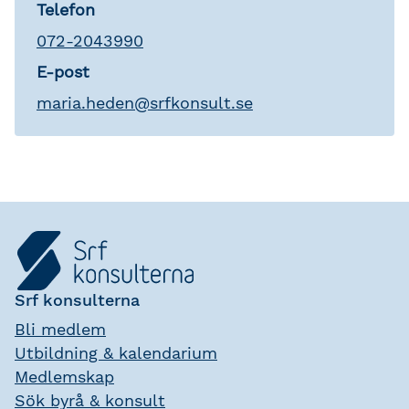
Telefon
072-2043990
E-post
maria
.
heden
@
srfkonsult.se
Srf konsulterna
Bli medlem
Utbildning & kalendarium
Medlemskap
Sök byrå & konsult