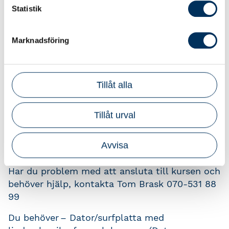
Statistik
Paus 10.15-10.30
Lunch 12.00 - 13.00
Paus 14.00-14.15
Marknadsföring
Kursmaterial Hämtas på mina sidor under
rubriken Mina bokade kurser - en vecka innan
kursstart.
Tillåt alla
Tips Förbered dig och ta gärna upp egna
Tillåt urval
frågeställningar.
Zoom anslutningslänk får du i separat mejl
Avvisa
från Srf Utbildning, 4 dagar innan kursstart
Har du problem med att ansluta till kursen och
behöver hjälp, kontakta Tom Brask 070-531 88
99
Du behöver
– Dator/surfplatta med