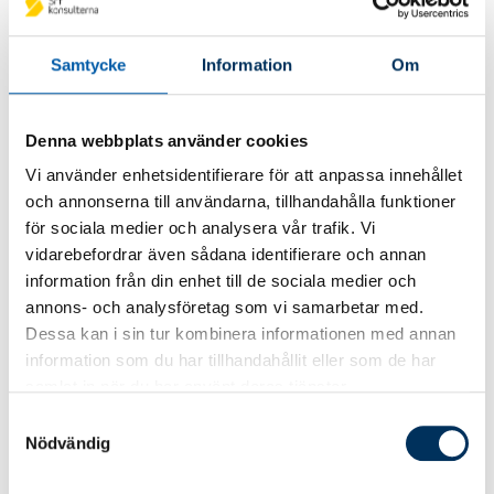
Vi varvar teori med praktik
I kursen penningtvätt – fortsättningskurs
Samtycke
Information
Om
varvar vi teoretiska presentationer med
diskussioner i grupp. Det ger dig en chans att
ställa de frågor du grubblar över och höra vilka
Denna webbplats använder cookies
utmaningar andra byråer brottas med samt hur
Vi använder enhetsidentifierare för att anpassa innehållet
dessa kan lösas. Du kommer också att
och annonserna till användarna, tillhandahålla funktioner
praktiskt diskutera kundkännedom och
för sociala medier och analysera vår trafik. Vi
misstänkta beteenden genom olika case och
vidarebefordrar även sådana identifierare och annan
dilemman. Penningtvättsfrågor är ofta svåra
information från din enhet till de sociala medier och
och saknar facit, därför kommer du att ha
annons- och analysföretag som vi samarbetar med.
möjlighet att ställa frågor till kursledaren
Dessa kan i sin tur kombinera informationen med annan
under kursen.
information som du har tillhandahållit eller som de har
samlat in när du har använt deras tjänster.
Samtyckesval
Kursinnehåll
Nödvändig
Kursen innehåller dessa delar: