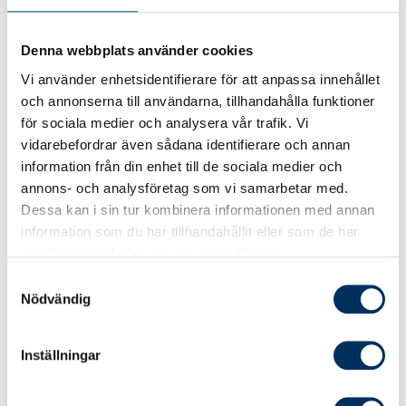
Kursen innehåller dessa delar:
Denna webbplats använder cookies
Vad är en semesterskuld
Vi använder enhetsidentifierare för att anpassa innehållet
Hur beräknas semesterskulden
och annonserna till användarna, tillhandahålla funktioner
Mer om semesterlönegrundande frånvaro
för sociala medier och analysera vår trafik. Vi
vidarebefordrar även sådana identifierare och annan
Förskottssemester i semesterskulden
information från din enhet till de sociala medier och
Värdering av dagar
annons- och analysföretag som vi samarbetar med.
Hur bokförs semesterskulden
Dessa kan i sin tur kombinera informationen med annan
information som du har tillhandahållit eller som de har
Förändring och kontering av en
samlat in när du har använt deras tjänster.
semesterskuld
Samtyckesval
Arbeta proaktivt med semesterskulden
Nödvändig
Effektiv kurstid och tillgänglighet
Inställningar
Kusen tar cirka 1,5 timme beroende på din