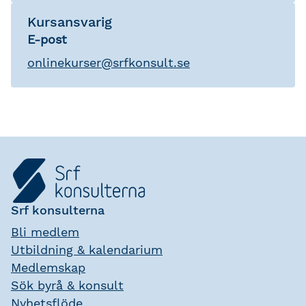
Kursansvarig
E-post
onlinekurser
@
srfkonsult.se
Srf konsulterna
Bli medlem
Utbildning & kalendarium
Medlemskap
Sök byrå & konsult
Nyhetsflöde