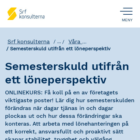
ÖPPNA
MENY
Srf konsulterna
Våra utbildningar
...
Semesterskuld utifrån ett löneperspektiv
Semesterskuld utifrån
ett löneperspektiv
ONLINEKURS: Få koll på en av företagets
viktigaste poster! Lär dig hur semesterskulden
förändras när dagar tjänas in och dagar
plockas ut och hur dessa förändringar ska
konteras. Att arbeta med lönehanteringen på
ett korrekt, ansvarsfullt och proaktivt sätt
skapar stabilitet, trygghet och välgång.