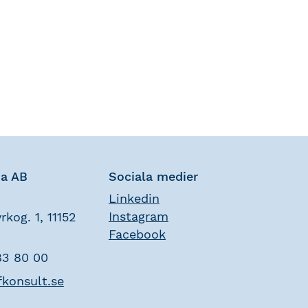
na AB
Sociala medier
Linkedin
Instagram
rkog. 1, 11152
Facebook
83 80 00
fkonsult.se