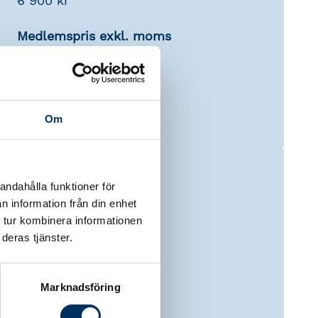
6 900 kr
Medlemspris exkl. moms
5 865 kr
Redovisningskonsulter
Skatt: 6 tim
Om
andahålla funktioner för
n information från din enhet
 tur kombinera informationen
Urban Rydin
deras tjänster.
Lärare
Marknadsföring