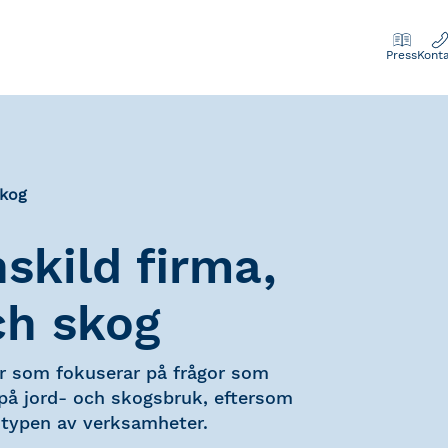
Press
Kont
skog
skild firma,
ch skog
r som fokuserar på frågor som
 på jord- och skogsbruk, eftersom
 typen av verksamheter.