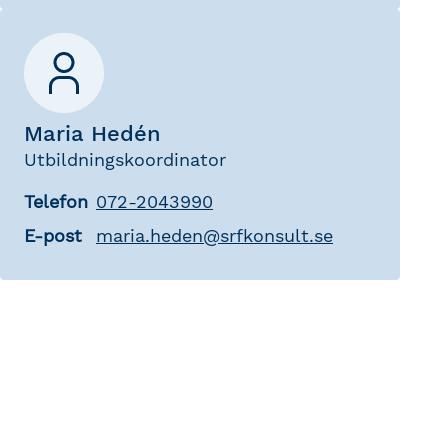
Maria Hedén
Utbildningskoordinator
Telefon
072-2043990
E-post
maria
.
heden
@
srfkonsult.se