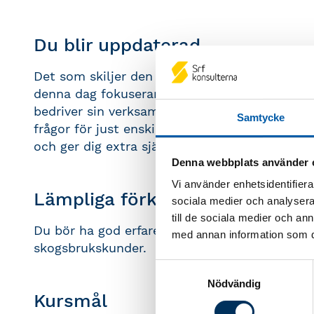
Du blir uppdaterad
Det som skiljer den här nyhetsdagen med skat
denna dag fokuserar på frågor som gäller jord
bedriver sin verksamhet som enskild närings
Samtycke
frågor för just enskilda näringsidkare. Ledand
och ger dig extra självförtroende inför de u
Denna webbplats använder 
Vi använder enhetsidentifierar
Lämpliga förkunskaper
sociala medier och analysera 
till de sociala medier och a
Du bör ha god erfarenhet av enskild närings
med annan information som du 
skogsbrukskunder.
Samtyckesval
Nödvändig
Kursmål