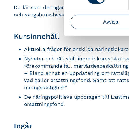
Du får som deltagare en nyttig genomgång av 
och skogsbruksbeskattningen.
Avvisa
Kursinnehåll
Aktuella frågor för enskilda näringsidka
Nyheter och rättsfall inom inkomstskatter
förekommande fall mervärdesbeskattning
– Bland annat en uppdatering om rättsläget
vad gäller ersättningsfond. Samt ett rätt
näringsfastighet”.
De näringspolitiska uppdragen till Lant
ersättningsfond.
Ingår