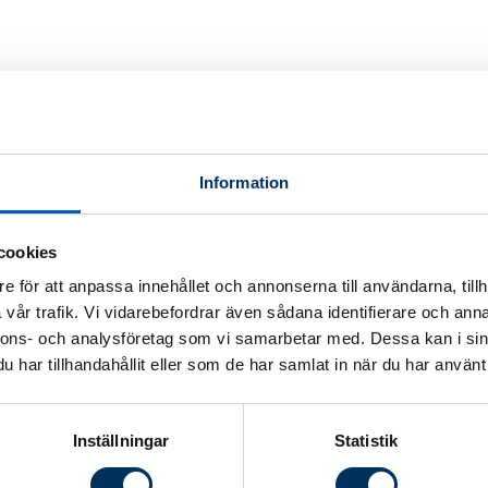
tenyheter från andra nyhetsdagar är att vi under
- och skogsbruk. Då de flesta av dessa företag
verksamhet koncentreras därför naturligen dagen på
Information
e experter är dina lärare. De reder ut svårigheterna
ppgifter som väntar när du kommer hem.
cookies
e för att anpassa innehållet och annonserna till användarna, tillh
vår trafik. Vi vidarebefordrar även sådana identifierare och anna
nnons- och analysföretag som vi samarbetar med. Dessa kan i sin
verksamhet och du arbetar med jord- och
har tillhandahållit eller som de har samlat in när du har använt 
Inställningar
Statistik