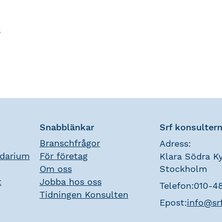
s
Snabblänkar
Srf konsulter
Branschfrågor
Adress:
ndarium
För företag
Klara Södra Ky
Om oss
Stockholm
t
Jobba hos oss
Telefon:
010-4
Tidningen Konsulten
Epost:
info@sr