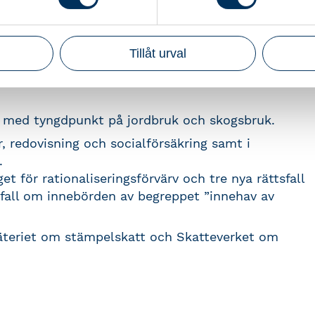
aktuella frågeställningar och nyheter inom jord-
Tillåt urval
re med tyngdpunkt på jordbruk och skogsbruk.
, redovisning och socialförsäkring samt i
.
 för rationaliseringsförvärv och tre nya rättsfall
sfall om innebörden av begreppet ”innehav av
mäteriet om stämpelskatt och Skatteverket om