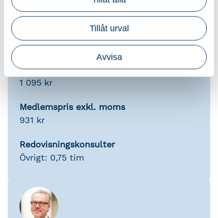
Tillåt urval
Information
Tidsåtgång: ca 30-45 min
Avvisa
Pris exkl. moms
1 095 kr
Medlemspris exkl. moms
931 kr
Redovisningskonsulter
Övrigt: 0,75 tim