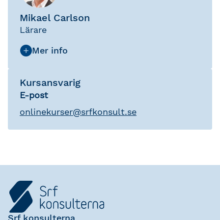
Mikael Carlson
Lärare
Kursansvarig
E-post
onlinekurser
@
srfkonsult.se
Srf konsulterna