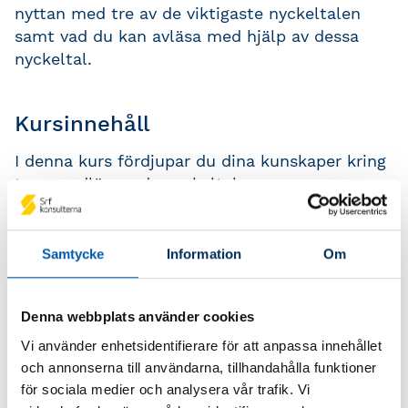
nyttan med tre av de viktigaste nyckeltalen
samt vad du kan avläsa med hjälp av dessa
nyckeltal.
Kursinnehåll
I denna kurs fördjupar du dina kunskaper kring
tre grundläggande nyckeltal;
Bruttomarginal
Kassalikviditet
Samtycke
Information
Om
Räntetäckningsgrad
Denna webbplats använder cookies
Du kommer även få testa en pedagogisk
modell som hjälper dig att förklara och
Vi använder enhetsidentifierare för att anpassa innehållet
tydliggöra nyttan med nyckeltal för dina
och annonserna till användarna, tillhandahålla funktioner
kunder.
för sociala medier och analysera vår trafik. Vi