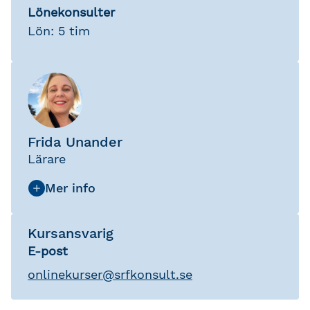
Lönekonsulter
Lön: 5 tim
Frida Unander
Lärare
Kursansvarig
E-post
onlinekurser
@
srfkonsult.se