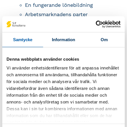
En fungerande lönebildning
Arbetsmarknadens parter
Avtalskonstruktioner
Att sätta respektive syna löner
Samtycke
Information
Om
Att välja lönemodell
Individuell och differentierad lön
Denna webbplats använder cookies
Styrdokument
Vi använder enhetsidentifierare för att anpassa innehållet
Mål och kriterier
och annonserna till användarna, tillhandahålla funktioner
Bedömning av arbetsinsats
för sociala medier och analysera vår trafik. Vi
vidarebefordrar även sådana identifierare och annan
Att genomföra en löneöversyn
information från din enhet till de sociala medier och
Lön- och utvecklingssamtal
annons- och analysföretag som vi samarbetar med.
Feedback på arbetsprestation
Dessa kan i sin tur kombinera informationen med annan
information som du har tillhandahållit eller som de har
Motivationsfaktorer i arbetet
samlat in när du har använt deras tjänster.