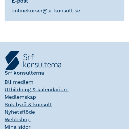
E-post
onlinekurser
@
srfkonsult.se
Srf konsulterna
Bli medlem
Utbildning & kalendarium
Medlemskap
Sök byrå & konsult
Nyhetsflöde
Webbshop
Mina sidor