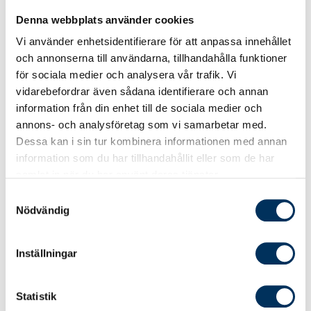
Allmänna och specifika avdragsregler, t.ex.
Denna webbplats använder cookies
beroende på företagsform
Vi använder enhetsidentifierare för att anpassa innehållet
Fullt avdrag eller inget avdrags alls?
och annonserna till användarna, tillhandahålla funktioner
för sociala medier och analysera vår trafik. Vi
Vem som har bevisbördan och vilket mått
vidarebefordrar även sådana identifierare och annan
av bevisning som krävs för avdrag
information från din enhet till de sociala medier och
Avdragsrätten i praxis
annons- och analysföretag som vi samarbetar med.
Dessa kan i sin tur kombinera informationen med annan
Interaktiva övningar
information som du har tillhandahållit eller som de har
samlat in när du har använt deras tjänster.
Effektiv kurstid och tillgänglighet
Samtyckesval
Nödvändig
Cirka 45 minuter beroende på din egen
studietakt. Hur och när? Det bestämmer du
Inställningar
själv!
Du har kursen tillgänglig i sex månader från
Statistik
bokningsdagen. Du kan välja att genomföra