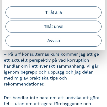
–Detta är ett högaktuellt område och det är
viktigt att hålla sig uppdaterad, oberoende av
Tillåt alla
tidigare erfarenheter.
Tillåt urval
Det handlar inte bara om att förstå begreppen,
utan om att känna igen riskerna i vardagen,
förstå varningsflaggor och agera proaktivt.
Avvisa
– På Srf konsulternas kurs kommer jag att ge
ett aktuellt perspektiv på vad korruption
handlar om i ett svenskt sammanhang. Vi går
igenom begrepp och upplägg och jag delar
med mig av praktiska tips och
rekommendationer.
Det handlar inte bara om att undvika att göra
fel – utan om att agera förebyggande och