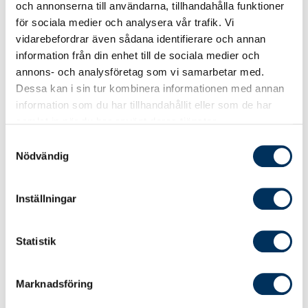
juridiska konsekvenser. Ett annat ord för detta
och annonserna till användarna, tillhandahålla funktioner
kan också vara osund konkurrens och
för sociala medier och analysera vår trafik. Vi
favorising vid politiska eller affärsmässiga
vidarebefordrar även sådana identifierare och annan
utnämningar men också insiderhandel.
information från din enhet till de sociala medier och
annons- och analysföretag som vi samarbetar med.
Dessa kan i sin tur kombinera informationen med annan
– Mutbrotten i Sverige blir allt grövre, med
information som du har tillhandahållit eller som de har
större ekonomiska intressen och kopplingar till
samlat in när du har använt deras tjänster.
organiserad brottslighet.
Samtyckesval
Nödvändig
Kunskap är nyckeln
Inställningar
Kunskap och förståelse för vad korruption
innebär och vad det finns för risker är ett
Statistik
ständigt återkommande behov som lyfts, och
det gäller i princip alla organisationer och
funktioner.
Marknadsföring