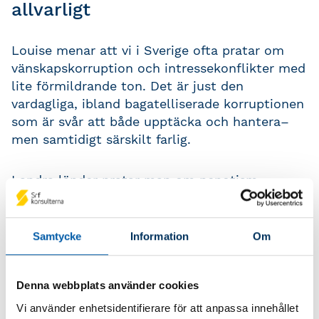
allvarligt
Louise menar att vi i Sverige ofta pratar om
vänskapskorruption och intressekonflikter med
lite förmildrande ton. Det är just den
vardagliga, ibland bagatelliserade korruptionen
som är svår att både upptäcka och hantera–
men samtidigt särskilt farlig.
I andra länder pratar man om nepotism
snarare än vänskapskorruption (begreppet
finns inte ens på engelska) och det finns en
mer realistisk förståelse för korruptionen i
Samtycke
Information
Om
gränssnittet mellan politiken, offentlig och
privat sektor. Vänskapskorruption handlar i
praktiken om att gynna personer inom en
Denna webbplats använder cookies
grupp, även om detta ofta har finansiella eller
Vi använder enhetsidentifierare för att anpassa innehållet