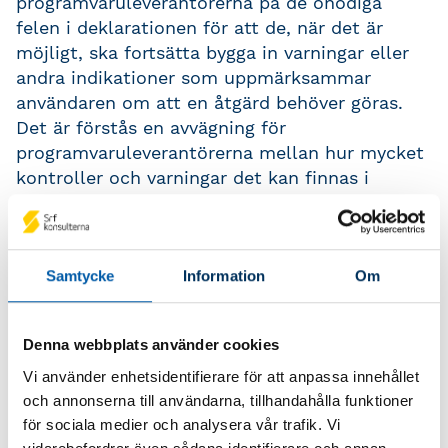
programvaruleverantörerna på de onödiga
felen i deklarationen för att de, när det är
möjligt, ska fortsätta bygga in varningar eller
andra indikationer som uppmärksammar
användaren om att en åtgärd behöver göras.
Det är förstås en avvägning för
programvaruleverantörerna mellan hur mycket
kontroller och varningar det kan finnas i
programmen utan att användarvänligheten
påverkas.
Hur har det gått?
Samtycke
Information
Om
I augusti 2025 lämnades Inkomstdeklarationen
2 för aktiebolag med kalenderår 2024 in till
Denna webbplats använder cookies
Skatteverket. Totalt lämnades cirka 760 000
Vi använder enhetsidentifierare för att anpassa innehållet
deklarationer in avseende beskattningsår 2024.
och annonserna till användarna, tillhandahålla funktioner
Vår förhoppning var naturligtvis att antal fel
för sociala medier och analysera vår trafik. Vi
skulle ha gått ner generellt. Skillnaden är en