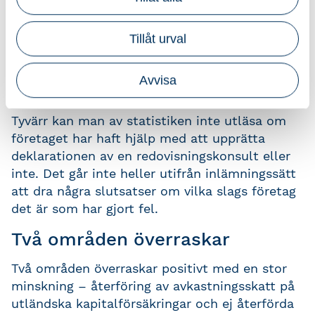
utländska kapitalförsäkringar – en
minskning på 45 procent.
Tillåt urval
Överföring av uppgifter om särskild
löneskatt på pensionskostnader på första
Avvisa
sidan – ingen större förändring.
Tyvärr kan man av statistiken inte utläsa om
företaget har haft hjälp med att upprätta
deklarationen av en redovisningskonsult eller
inte. Det går inte heller utifrån inlämningssätt
att dra några slutsatser om vilka slags företag
det är som har gjort fel.
Två områden överraskar
Två områden överraskar positivt med en stor
minskning – återföring av avkastningsskatt på
utländska kapitalförsäkringar och ej återförda