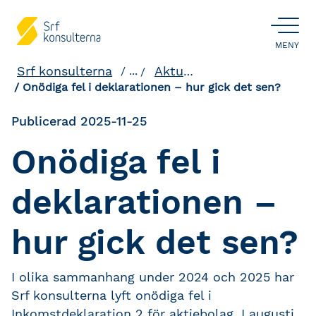
ÖPPNA
MENY
Srf konsulterna
Aktuellt och påverkan
...
Onödiga fel i deklarationen – hur gick det sen?
Publicerad 2025-11-25
Onödiga fel i
deklarationen –
hur gick det sen?
I olika sammanhang under 2024 och 2025 har
Srf konsulterna lyft onödiga fel i
Inkomstdeklaration 2 för aktiebolag. I augusti