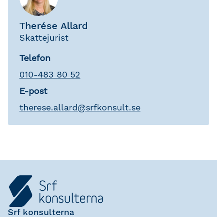
Therése Allard
Skattejurist
Telefon
010-483 80 52
E-post
therese
.
allard
@
srfkonsult.se
Srf konsulterna