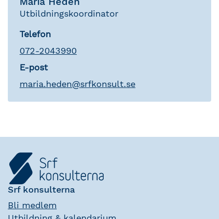
Maria Hedén
Utbildningskoordinator
Telefon
072-2043990
E-post
maria
.
heden
@
srfkonsult.se
Srf konsulterna
Bli medlem
Utbildning & kalendarium