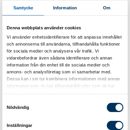
Lämpliga förkunskaper
Samtycke
Information
Om
Kursen riktar sig till dig som har goda
kunskaper inom företagsbeskattning och
Denna webbplats använder cookies
beskattning av delägare till fåmansföretag.
Vi använder enhetsidentifierare för att anpassa innehållet
och annonserna till användarna, tillhandahålla funktioner
Kursmål
för sociala medier och analysera vår trafik. Vi
vidarebefordrar även sådana identifierare och annan
Efter avslutad kurs kan du:
information från din enhet till de sociala medier och
annons- och analysföretag som vi samarbetar med.
Förstå och tillämpa centrala regler inom
Dessa kan i sin tur kombinera informationen med annan
beskattning av fåmansföretag och
information som du har tillhandahållit eller som de har
delägare.
samlat in när du har använt deras tjänster.
Identifiera och bedöma skattemässiga
Samtyckesval
konsekvenser i vanliga situationer i
Nödvändig
ägarledda bolag.
Göra kvalificerade bedömningar inom 3:12-
Inställningar
regelverket.