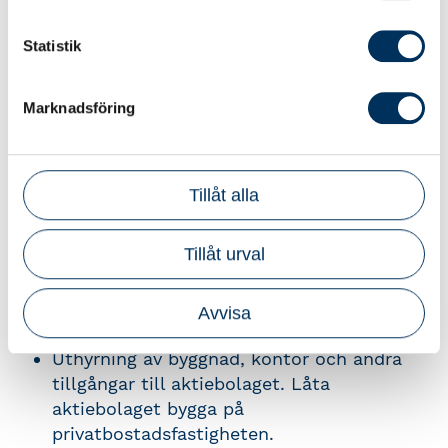
Statistik
Kursinnehåll
Marknadsföring
Under kursen går vi igenom:
Bedömning om aktierna är kvalificerade
eller inte: utomståenderegeln, samma och
Tillåt alla
likartad verksamhet
Karensbolag
Tillåt urval
Beräkning av gränsbeloppet fallgropar
Transaktioner med delägare till exempel
Avvisa
förbjudet lån och aktieägartillskott
Uthyrning av byggnad, kontor och andra
tillgångar till aktiebolaget. Låta
aktiebolaget bygga på
privatbostadsfastigheten.